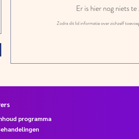
Er is hier nog niets te
Zodra dit lid informatie over zichzelf toevoegt
Pers
Inhoud programma
Behandelingen