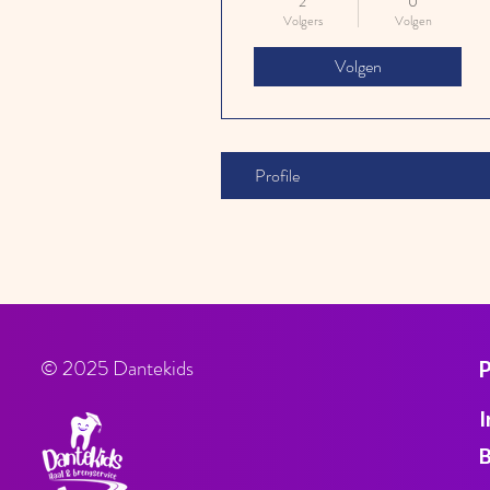
2
0
Volgers
Volgen
Volgen
Profile
© 2025 Dantekids