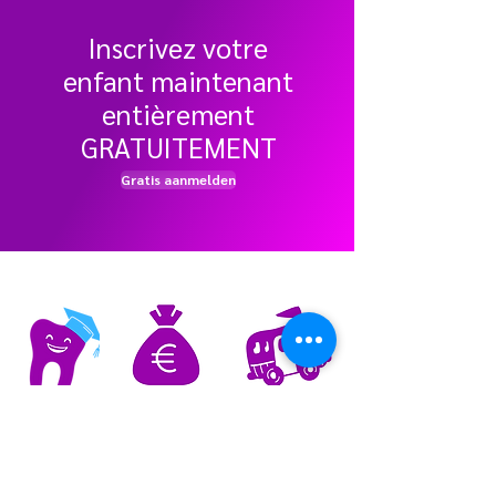
Inscrivez votre
enfant maintenant
entièrement
GRATUITEMENT
Gratis aanmelden
Soins bucco-
Obtenez et
Garanti
obtenez
dentaires
gratuitement
Service de
complets