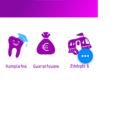
Kompletna
Zdobądź &
Gwarantowane
Dostawa
pielęgnacja
bezpłatnie
jamy ustnej
Bierze w nim udział