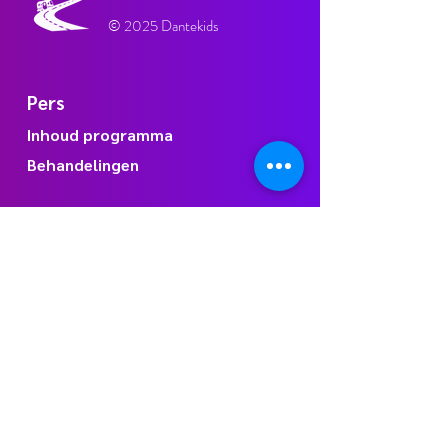
© 2025 Dantekids
Pers
Inhoud programma
Behandelingen
Deelnemende
tandartspraktijken
Tandartspraktijk Dante Mondzorg
Tandartspraktijk Mondhuys
Algemene voorwaarden
privacyreglement